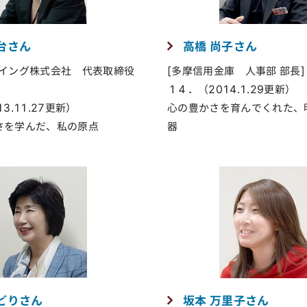
台さん
高橋 尚子さん
ズイング株式会社 代表取締役
[多摩信用金庫 人事部 部長]
１４．（2014.1.29更新）
3.11.27更新）
心の豊かさを育んでくれた、
さを学んだ、私の原点
器
どりさん
坂本 万里子さん