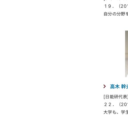
１９．（201
自分の分野
高木 幹
[日能研代表
２２．（201
大学も、学