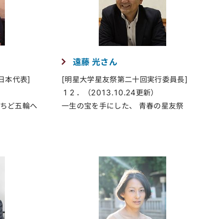
遠藤 光さん
日本代表]
[明星大学星友祭第二十回実行委員長]
１２．（2013.10.24更新）
いちど五輪へ
一生の宝を手にした、 青春の星友祭