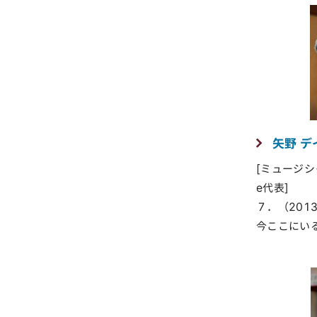
矢野 
[ミュージシ
e代表]
７．（2013
今ここにい