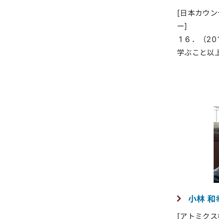
[日本カウ
ー]
１６．（201
学ぶこと以
小林 和
[アトミク