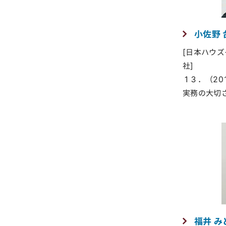
小佐野 
[日本ハウ
社]
１３．（201
実務の大切
福井 み