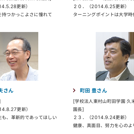
4.5.28更新）
２０．（2014.6.25更新）
を持つかっこよさに憧れて
ターニングポイントは大学時
夫さん
町田 豊さん
]
[学校法人東村山町田学園 久
4.8.27更新）
園長]
生も、革新的であってほしい
２３．（2014.9.24更新）
健康、真面目、努力を心のよ