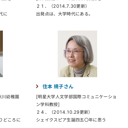
２１．（2014.7.30更新）
代に
出発点は、大学時代にある。
住本 規子さん
米川幼稚園
[明星大学人文学部国際コミュニケーショ
ン学科教授]
２４．（2014.10.29更新）
りどころに
シェイクスピア生誕四五〇年に思う