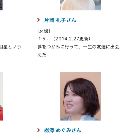
片岡 礼子さん
[女優]
１５．（2014.2.27更新）
明星という
夢をつかみに行って、一生の友達に出会
えた
栁澤 めぐみさん