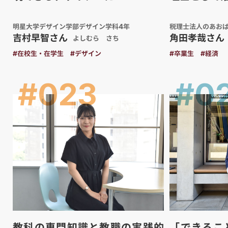
明星大学デザイン学部デザイン学科4年
税理士法人のあお
吉村早智さん
角田孝哉さん
よしむら さち
#在校生・在学生
#デザイン
#卒業生
#経済
#023
#0
教科の専門知識と教職の実践的
「できるこ