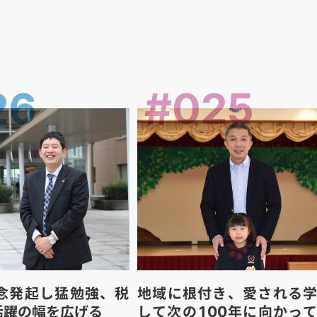
26
#025
念発起し猛勉強、税
地域に根付き、愛される
活躍の幅を広げる
して次の100年に向かっ