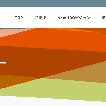
TOP
ご挨拶
Next100
ビジョン
記
ー