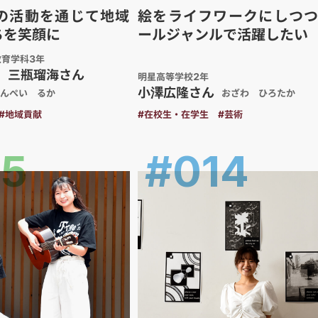
の活動を通じて地域
絵をライフワークにしつ
ちを笑顔に
ールジャンルで活躍したい
育学科3年
、三瓶瑠海さん
明星高等学校2年
小澤広隆さん
んぺい るか
おざわ ひろたか
#地域貢献
#在校生・在学生
#芸術
15
#014