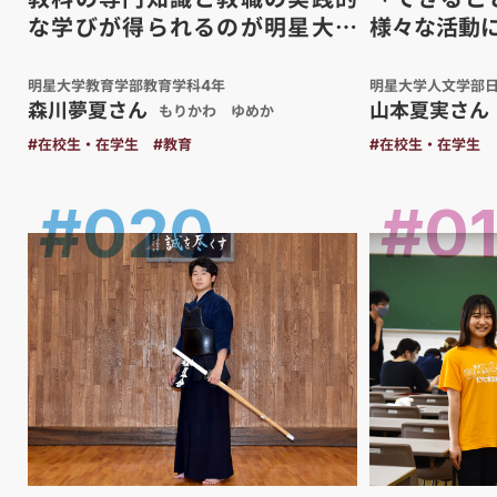
な学びが得られるのが明星大学
様々な活動
の魅力
明星大学教育学部教育学科4年
明星大学人文学部
森川夢夏さん
山本夏実さん
もりかわ ゆめか
#在校生・在学生
#教育
#在校生・在学生
#020
#0