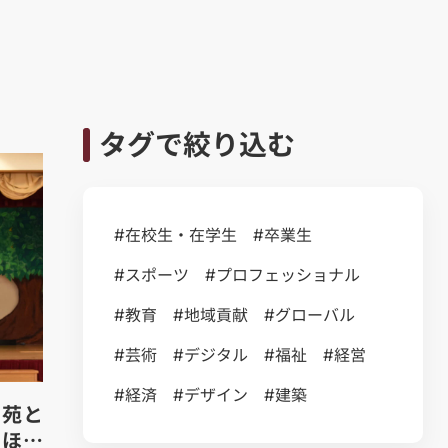
タグで絞り込む
#在校生・在学生
#卒業生
#スポーツ
#プロフェッショナル
#教育
#地域貢献
#グローバル
#芸術
#デジタル
#福祉
#経営
#経済
#デザイン
#建築
学苑と
てほし