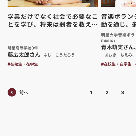
学業だけでなく社会で必要なこ
音楽ボラン
とを学び、将来は弱者を救える
動を通じ、
弁護士に
明星大学音楽ボラン
music」
青木萌実さん
明星高等学校3年
藤広太郎さん
ふじ こうたろう
あおき もえみ、
#在校生・在学生
#在校生・在学生
前へ
1
2
3