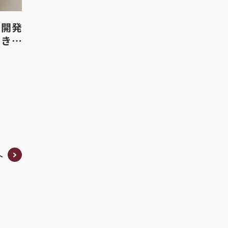
品開発
就きた
へ