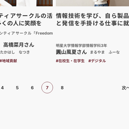
ティアサークルの活
情報技術を学び、自ら製
多くの人に笑顔を
と発信を手掛ける仕事に
い
ティアサークル「Freedom
、高橋菜月さん
明星大学情報学部情報学科3年
圓山風夏さん
たかはし なつき
まるやま ふーな
#地域貢献
#在校生・在学生
#デジタル
4
5
6
7
8
次