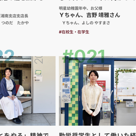
い
明星幼稚園年中、お父様
Ｙちゃん、吉野 靖雅さん
ば湘南支店支店長
つのだ たかや
Ｙちゃん、よしの やすまさ
#在校生・在学生
22
#021
とをやる」精神で、
勤労奨学生として働いた