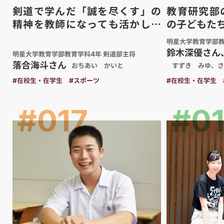
剣道で学んだ「誠を尽くす」の
教育研究部
精神を教師になっても活かした
の子どもた
い
明星大学教育学部教
鈴木深優さん
明星大学教育学部教育学科4年 剣道部主将
落合海斗さん
おちあい かいと
すずき みゆ、さ
#在校生・在学生
#スポーツ
#在校生・在学生
#017
#0