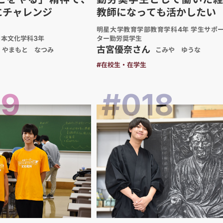
にチャレンジ
教師になっても活かしたい
明星大学教育学部教育学科4年 学生サポ
日本文化学科3年
ター勤労奨学生
古宮優奈さん
やまもと なつみ
こみや ゆうな
#在校生・在学生
19
#018