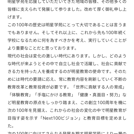
明星学苑を応援していただいてきた地域の皆様、その他多くの
皆様に支えられて発展して参りました。改めて厚く御礼申し上
げます。
この100年の歴史は明星学苑にとって大切であることは言うま
でもありません。そしてそれ以上に、これから先も100年続く
学校になるために何を為すべきかを考え、実行していくことが
より重要なことだと思っております。
現代の社会は変化の激しい時代にあります。しかし、どのよう
な時代が来ようとその中で自立し社会で活躍し、社会に貢献で
きる力を持った人を養成するのが明星教育の使命です。そのた
めには時代の要請に応え、常に教育内容を刷新していく不断の
教育改革と教育投資が必要です。「世界に貢献する人の育成」
「体験教育」「手塩にかける教育」「健康・真面目・努力」な
ど明星教育の原点をしっかり踏まえ、この創立100周年を機に
次の100年を見据え、これからの社会の変化の中で明星教育が
目指す姿を示す「Next100ビジョン」と教育目標を定めまし
た。
次の100年に向けてさらなる発展を期す明星学苑により一層の