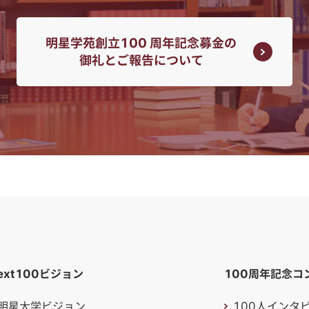
明星学苑創立100 周年記念募金の
御礼とご報告について
ext100ビジョン
100周年記念
コ
100周年記念
コ
明星大学ビジョン
100人インタ