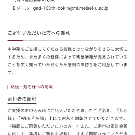
（月～金の9時～16時）
Ｅメール：
gad-100th-bokin@ml.meisei-u.ac.jp
ご寄付いただいた方への謝意
本学苑をご支援してくださる皆様とのつながりをさらに大切に
するため、また多くの皆様によって明星学苑が支えられている
ことを広く知っていただくため感謝の気持ちをご用意していま
す。
銘板・芳名録への掲載
寄付者の顕彰
ご支援のお申込み時にご記入いただきましたご芳名を、「芳名
録」「WEB芳名録」上にて末永く顕彰させていただきます。
（掲載にご同意いただいた方のみ。）また、ご寄付の累計金額
に応じて、銘板にご芳名を掲載し、末永く顕彰させていただき