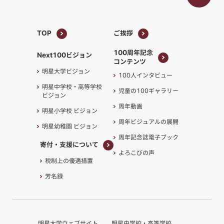
TOP
ご挨拶
TOP
ご挨拶
100周年記念
Next100ビジョン
コンテンツ
100周年記念
明星大学ビジョン
100人インタビュー
コンテンツ
明星中学校・高等学校
児童の100ギャラリー
ビジョン
周年動画
明星小学校 ビジョン
周年ビジュアルの展開
明星幼稚園 ビジョン
周年記念誌電子ブック
寄付・支援について
よろこびの声
寄付・支援について
税制上の優遇措置
芳名録
明星大学ウェブサイト
明星中学校・高等学校