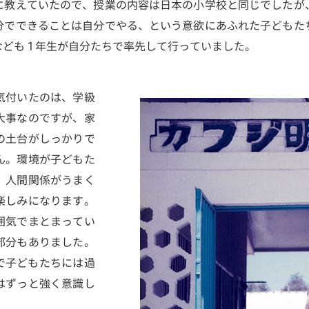
に教えていたので、授業の内容は日本の小学校と同じでしたが
分でできることは自分でやる、という意欲にあふれた子どもた
なども１年生が自分たちで率先して行っていました。
気付いたのは、学級
大事なのですが、家
の土台がしっかりで
ん。環境が子どもた
、人間関係がうまく
楽しみになります。
囲気でまとまってい
部分もありました。
で子どもたちには過
はずっと強く意識し