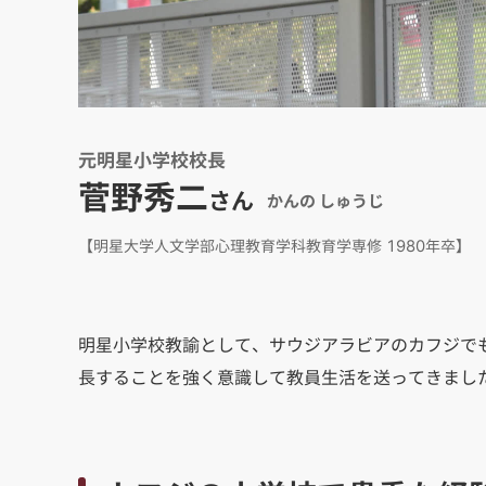
元明星小学校校長
菅野秀二
さん
かんの しゅうじ
【明星大学人文学部心理教育学科教育学専修 1980年卒】
明星小学校教諭として、サウジアラビアのカフジで
長することを強く意識して教員生活を送ってきまし