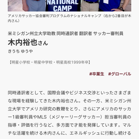
アメリカサッカー協会審判プログラムのナショナルキャンプ（右から2番目が木
内さん）
米ミシガン州立大学助教 同時通訳者 翻訳者 サッカー審判員
木内裕也
さん
きうち ゆうや
【明星小学校・明星中学校・明星高校1999年卒】
#卒業生
#グローバル
同時通訳者として、国際会議やビジネス交渉といったさまざま
な現場を経験してきた木内裕也さん。その一方、米ミシガン州
立大学でアメリカ研究の教鞭をとり、さらにアメリカのサッカ
ー1級審判員やMLS（メジャーリーグサッカー）担当審判員の
指導・評価を行うなど、多方面で才能を発揮しています。マル
チな活躍を続ける木内さんに、エネルギッシュに行動し続ける