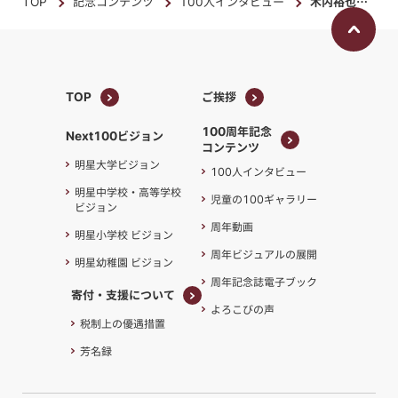
TOP
記念コンテンツ
100人インタビュー
木内裕也さん
TOP
ご挨拶
TOP
ご挨拶
100周年記念
Next100ビジョン
コンテンツ
100周年記念
明星大学ビジョン
100人インタビュー
コンテンツ
明星中学校・高等学校
児童の100ギャラリー
ビジョン
周年動画
明星小学校 ビジョン
周年ビジュアルの展開
明星幼稚園 ビジョン
周年記念誌電子ブック
寄付・支援について
よろこびの声
寄付・支援について
税制上の優遇措置
芳名録