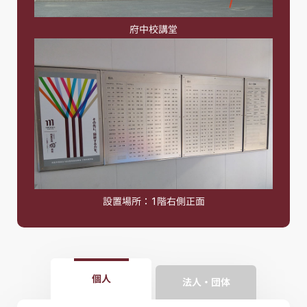
府中校講堂
設置場所：1階右側正面
個人
法人・団体