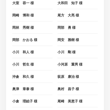
大室 容一 様
大和田 知子 様
岡崎 博和 様
尾方 大亮 様
岡林 秀樹 様
岡部 勇 様
岡部 かおる 様
岡安 雅樹 様
小川 和人 様
小川 剛 様
小川 哲生 様
小河原 重男 様
沖倉 和久 様
荻原 康治 様
奥津 章泰 様
奥村 昌子 様
小倉 理絵子 様
尾崎 美恵子 様