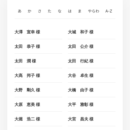
あ
か
さ
た
な
は
ま
やらわ
A-Z
大澤 宣幸 様
大城 和子 様
太田 恭子 様
太田 公介 様
太田 潤 様
太田 行紀 様
大髙 邦子 様
大谷 卓生 様
大野 剛久 様
大橋 由子 様
大原 恵美 様
大平 雅彰 様
大堀 浩二 様
大宮 昌夫 様