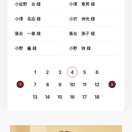
小佐野 台 様
小澤 章男 様
小澤 岳志 様
小沢 伸光 様
落合 一泰 様
落合 美子 様
小野 薫 様
小野 弥 様
1
2
3
4
5
6
7
8
9
10
11
12
13
14
15
16
17
18