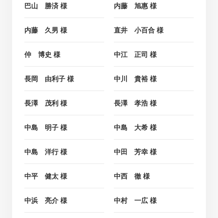
巴山 勝済 様
内藤 旭惠 様
内藤 久男 様
直井 小百合 様
仲 博史 様
中江 正司 様
長岡 由利子 様
中川 貴裕 様
長澤 茂利 様
長澤 孝浩 様
中島 明子 様
中島 大希 様
中島 洋行 様
中田 芳幸 様
中平 健太 様
中西 徹 様
中浜 亮介 様
中村 一広 様