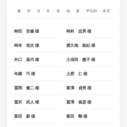
あ
か
さ
た
な
は
ま
やらわ
A-Z
時田 安健 様
時村 忠男 様
時本 浩次 様
渡久地 政紀 様
外口 昌代 様
土信田 惠子 様
年縄 巧 様
土肥 仁 様
冨岡 健二 様
富澤 貞男 様
冨沢 武人 様
冨澤 俊彦 様
富田 新 様
富田 剛 様