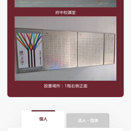
府中校講堂
設置場所：1階右側正面
個人
法人・団体