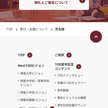
御礼とご報告について
TOP
寄付・支援について
芳名録
TOP
ご挨拶
TOP
ご挨拶
100周年記念
Next100ビジョン
コンテンツ
100周年記念
明星大学ビジョン
100人インタビュー
コンテンツ
明星中学校・高等学校
児童の100ギャラリー
ビジョン
周年動画
明星小学校 ビジョン
周年ビジュアルの展開
明星幼稚園 ビジョン
周年記念誌電子ブック