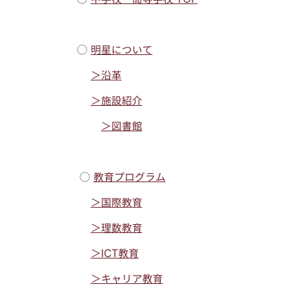
◯
明星について
＞沿革
＞施設紹介
＞図書館
◯
教育プログラム
＞国際教育
＞理数教育
＞ICT教育
＞キャリア教育