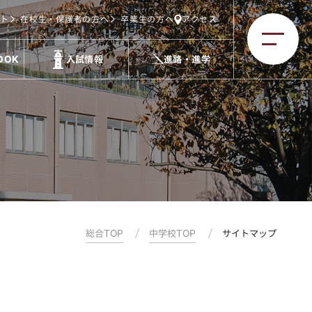
ト
在校生・保護者の方へ
卒業生の方へ
アクセス
OOK
入試情報
進路・進学
総合TOP
中学校TOP
サイトマップ