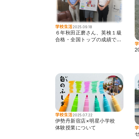
学校生活
2025.09.18
６年秋田正磨さん、英検１級
合格・全国トップの成績で表
学
彰！
2
学校生活
2025.07.22
伊勢丹新宿店×明星小学校
学
体験授業について