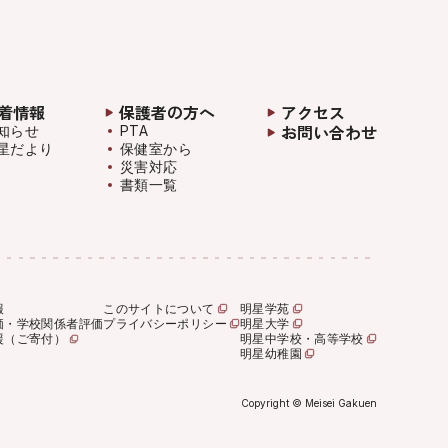
着情報
保護者の方へ
アクセス
お問い合わせ
知らせ
PTA
星だより
保健室から
災害対応
書類一覧
報
このサイトについて
明星学苑
価・学校関係者評価
プライバシーポリシー
明星大学
援（ご寄付）
明星中学校・高等学校
明星幼稚園
Copyright © Meisei Gakuen