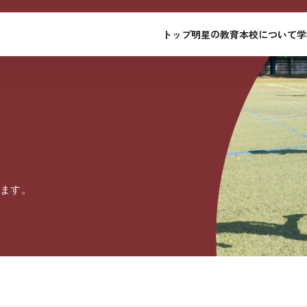
トップ
明星の教育
本校について
学
ます。