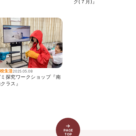
ク(７月)』
校生活
2025.05.08
ゼミ探究ワークショップ『南
極クラス』
PAGE
TOP