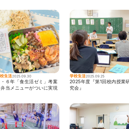
校生活
学校生活
2025.09.30
2025.09.25
５・６年「食生活ゼミ」考案
2025年度『第1回校内授業
お弁当メニューがついに実現
究会』