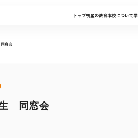
トップ
明星の教育
本校について
学
 同窓会
業生 同窓会