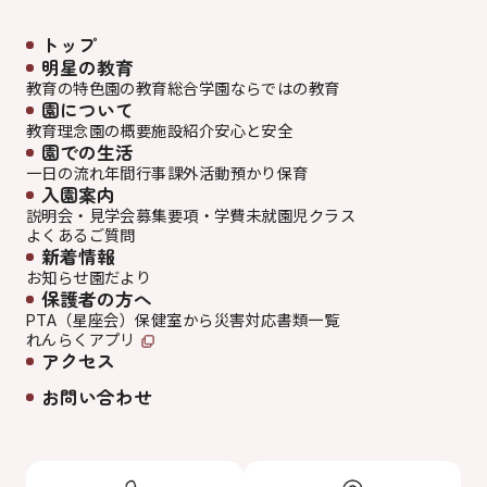
トップ
明星の教育
教育の特色
園の教育
総合学園ならでは
の教育
園について
教育理念
園の概要
施設紹介
安心と安全
園での生活
一日の流れ
年間行事
課外活動
預かり保育
入園案内
説明会・見学会
募集要項・学費
未就園児クラス
よくあるご質問
新着情報
お知らせ
園だより
保護者の方へ
PTA（星座会）
保健室から
災害対応
書類一覧
れんらくアプリ
アクセス
お問い合わせ