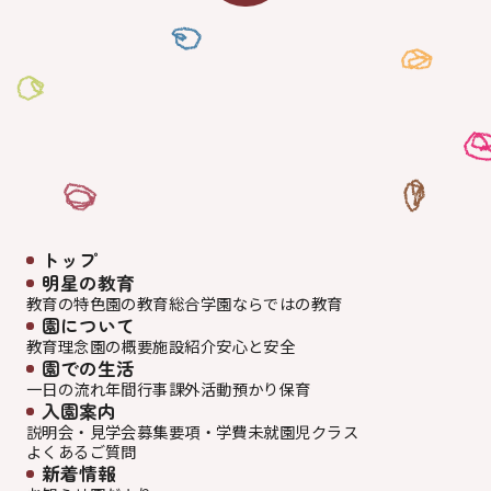
トップ
明星の教育
教育の特色
園の教育
総合学園ならでは
の教育
園について
教育理念
園の概要
施設紹介
安心と安全
園での生活
一日の流れ
年間行事
課外活動
預かり保育
入園案内
説明会・見学会
募集要項・学費
未就園児クラス
よくあるご質問
新着情報