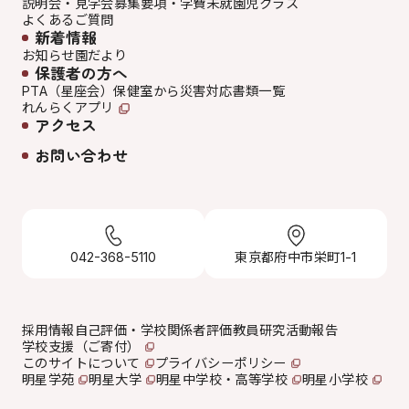
説明会・見学会
募集要項・学費
未就園児クラス
よくあるご質問
新着情報
お知らせ
園だより
保護者の方へ
PTA（星座会）
保健室から
災害対応
書類一覧
れんらくアプリ
アクセス
お問い合わせ
042-368-5110
東京都府中市栄町1-1
採用情報
自己評価・学校関係者評価
教員研究活動報告
学校支援（ご寄付）
このサイトについて
プライバシーポリシー
明星学苑
明星大学
明星中学校・高等学校
明星小学校