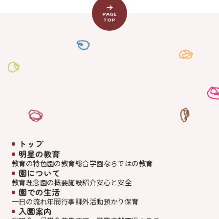
PAGE
TOP
トップ
明星の教育
教育の特色
園の教育
総合学園ならでは
の教育
園について
教育理念
園の概要
施設紹介
安心と安全
園での生活
一日の流れ
年間行事
課外活動
預かり保育
入園案内