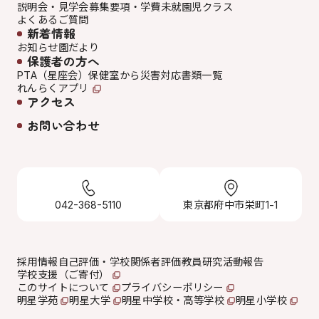
説明会・見学会
募集要項・学費
未就園児クラス
よくあるご質問
新着情報
お知らせ
園だより
保護者の方へ
PTA（星座会）
保健室から
災害対応
書類一覧
れんらくアプリ
アクセス
お問い合わせ
042-368-5110
東京都府中市栄町1-1
採用情報
自己評価・学校関係者評価
教員研究活動報告
学校支援（ご寄付）
このサイトについて
プライバシーポリシー
明星学苑
明星大学
明星中学校・高等学校
明星小学校