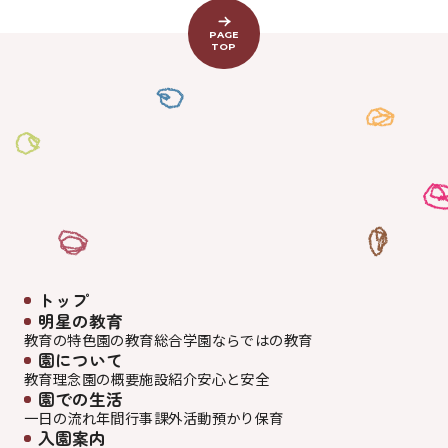
PAGE
TOP
トップ
明星の教育
教育の特色
園の教育
総合学園ならでは
の教育
園について
教育理念
園の概要
施設紹介
安心と安全
園での生活
一日の流れ
年間行事
課外活動
預かり保育
入園案内