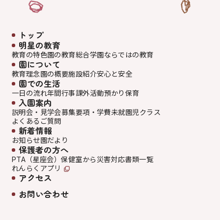
トップ
明星の教育
教育の特色
園の教育
総合学園ならでは
の教育
園について
教育理念
園の概要
施設紹介
安心と安全
園での生活
一日の流れ
年間行事
課外活動
預かり保育
入園案内
説明会・見学会
募集要項・学費
未就園児クラス
よくあるご質問
新着情報
お知らせ
園だより
保護者の方へ
PTA（星座会）
保健室から
災害対応
書類一覧
れんらくアプリ
アクセス
お問い合わせ