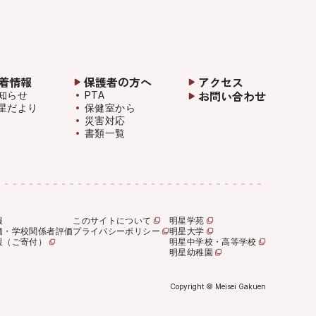
着情報
保護者の方へ
アクセス
お問い合わせ
知らせ
PTA
星だより
保健室から
災害対応
書類一覧
報
このサイトについて
明星学苑
価・学校関係者評価
プライバシーポリシー
明星大学
援（ご寄付）
明星中学校・高等学校
明星幼稚園
Copyright © Meisei Gakuen