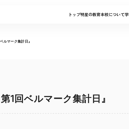
トップ
明星の教育
本校について
学
回ベルマーク集計日』
『第1回ベルマーク集計日』