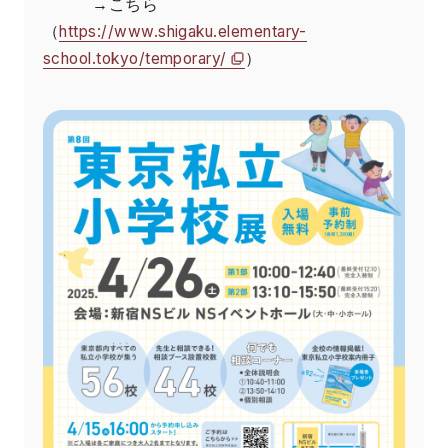
→こちら
（
https://www.shigaku.elementary-
school.tokyo/temporary/
）