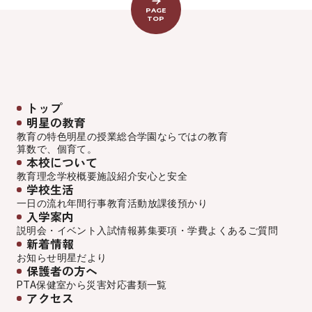
PAGE
TOP
トップ
明星の教育
教育の特色
明星の授業
総合学園ならでは
の教育
算数で、個育て。
本校について
教育理念
学校概要
施設紹介
安心と安全
学校生活
一日の流れ
年間行事
教育活動
放課後預かり
入学案内
説明会・イベント
入試情報
募集要項・学費
よくあるご質問
新着情報
お知らせ
明星だより
保護者の方へ
PTA
保健室から
災害対応
書類一覧
アクセス