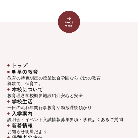
PAGE
TOP
トップ
明星の教育
教育の特色
明星の授業
総合学園ならでは
の教育
算数で、個育て。
本校について
教育理念
学校概要
施設紹介
安心と安全
学校生活
一日の流れ
年間行事
教育活動
放課後預かり
入学案内
説明会・イベント
入試情報
募集要項・学費
よくあるご質問
新着情報
お知らせ
明星だより
保護者の方へ