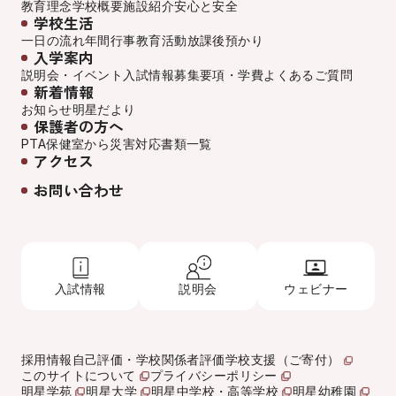
教育理念
学校概要
施設紹介
安心と安全
学校生活
一日の流れ
年間行事
教育活動
放課後預かり
入学案内
説明会・イベント
入試情報
募集要項・学費
よくあるご質問
新着情報
お知らせ
明星だより
保護者の方へ
PTA
保健室から
災害対応
書類一覧
アクセス
お問い合わせ
入試情報
説明会
ウェビナー
採用情報
自己評価・学校関係者評価
学校支援（ご寄付）
このサイトについて
プライバシーポリシー
明星学苑
明星大学
明星中学校・高等学校
明星幼稚園