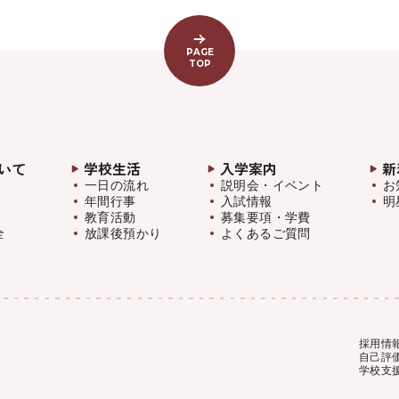
PAGE
TOP
いて
学校生活
入学案内
新
一日の流れ
説明会・イベント
お
年間行事
入試情報
明
教育活動
募集要項・学費
全
放課後預かり
よくあるご質問
採用情
自己評
学校支