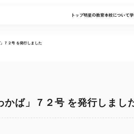
トップ
明星の教育
本校について
学
ば」７２号 を発行しました
「わかば」７２号 を発行しまし