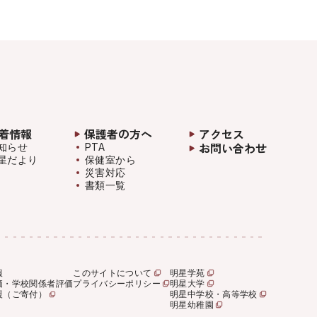
着情報
保護者の方へ
アクセス
お問い合わせ
知らせ
PTA
星だより
保健室から
災害対応
書類一覧
報
このサイトについて
明星学苑
価・学校関係者評価
プライバシーポリシー
明星大学
援（ご寄付）
明星中学校・高等学校
明星幼稚園