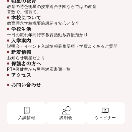
明星の教育
教育の特色
明星の授業
総合学園ならでは
の教育
算数で、個育て。
本校について
教育理念
学校概要
施設紹介
安心と安全
学校生活
一日の流れ
年間行事
教育活動
放課後預かり
入学案内
説明会・イベント
入試情報
募集要項・学費
よくあるご質問
新着情報
お知らせ
明星だより
保護者の方へ
PTA
保健室から
災害対応
書類一覧
アクセス
お問い合わせ
入試情報
説明会
ウェビナー