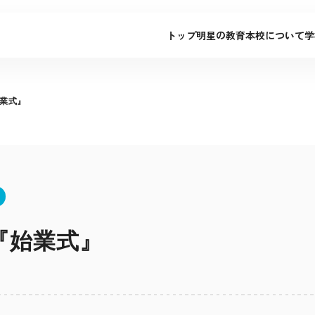
トップ
明星の教育
本校について
学
始業式』
 『始業式』