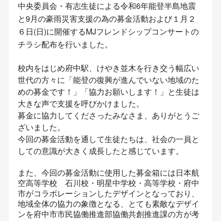
中央委員会・有志生徒による令和6年能登半島地震
と9月の豪雨災害支援の為の募金活動および１月２
６日(日)に開催するMJフレンドシップコンサートの
チラシ配布を行いました。
校内をはじめ府中駅、けやき並木を行き交う幅広い
世代の方々に「能登の復興が進んでいない地域のた
めの募金です！」「協力お願いします！」と生徒は
大きな声で支援を呼びかけました。
募金に協力してくださったみなさま、ありがとうご
ざいました。
今回の募金活動を通して生徒たちは、社会の一員と
しての意識が大きく成長したと感じています。
また、今回の募金活動に使用した募金箱には日本航
空高等学校 石川校・明星中学校・高等学校・府中
市がコラボレーションしたデザインとなっており、
地域全体の協力の象徴となる、とても素敵なデザイ
ンを府中市市民協働推進部協働共創推進課の方が考