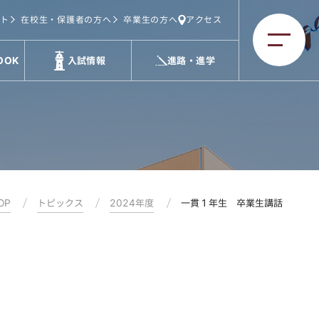
ト
在校生・保護者の方へ
卒業生の方へ
アクセス
OOK
入試情報
進路・進学
OP
トピックス
2024年度
一貫１年生 卒業生講話