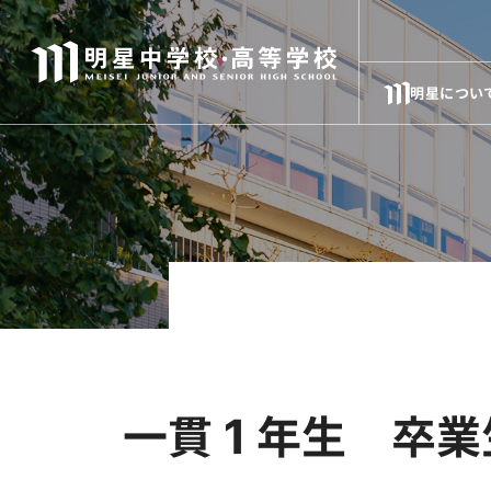
明星につい
一貫１年生 卒業