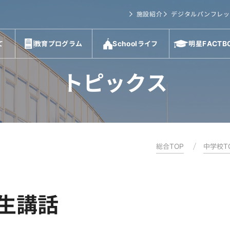
施設紹介
デジタルパンフレッ
て
教育プログラム
Schoolライフ
明星FACTB
トピックス
総合TOP
中学校T
生講話