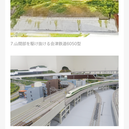
7.山間部を駆け抜ける会津鉄道6050型