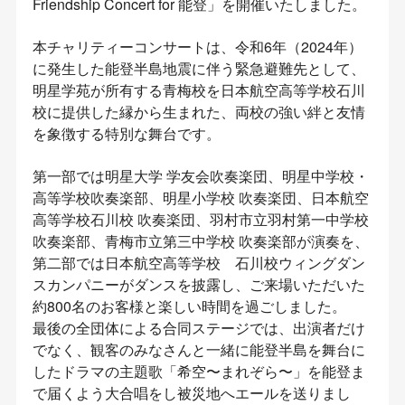
Friendship Concert for 能登」を開催いたしました。
本チャリティーコンサートは、令和6年（2024年）
に発生した能登半島地震に伴う緊急避難先として、
明星学苑が所有する青梅校を日本航空高等学校石川
校に提供した縁から生まれた、両校の強い絆と友情
を象徴する特別な舞台です。
第一部では明星大学 学友会吹奏楽団、明星中学校・
高等学校吹奏楽部、明星小学校 吹奏楽団、日本航空
高等学校石川校 吹奏楽団、羽村市立羽村第一中学校
吹奏楽部、青梅市立第三中学校 吹奏楽部が演奏を、
第二部では日本航空高等学校 石川校ウィングダン
スカンパニーがダンスを披露し、ご来場いただいた
約800名のお客様と楽しい時間を過ごしました。
最後の全団体による合同ステージでは、出演者だけ
でなく、観客のみなさんと一緒に能登半島を舞台に
したドラマの主題歌「希空〜まれぞら〜」を能登ま
で届くよう大合唱をし被災地へエールを送りまし