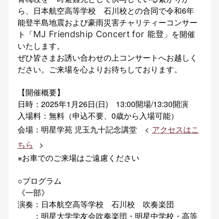
ら、日本航空高等学校 石川校との合同で令和6年
能登半島地震および豪雨災害チャリティーコンサー
ト「
」を開催
MJ Friendship Concert for 能登
いたします。
ぜひ皆さまお誘い合わせの上コンサートへお越しく
ださい。ご来場を心よりお待ちしております。
【開催概要】
日時：2025年1月26日(日) 13:00開場/13:30開演
入場料：無料（申込不要、0歳から入場可能）
会場：明星学苑 児玉九十記念講堂 <
アクセスはこ
ちら
>
※お車でのご来場はご遠慮ください
○プログラム
《一部》
演奏：日本航空高等学校 石川校 吹奏楽団
：明星大学学友会吹奏楽団・明星中学校・高等