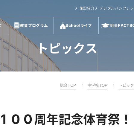
施設紹介
デジタルパンフレッ
て
教育プログラム
Schoolライフ
明星FACTB
トピックス
総合TOP
中学校TOP
トピッ
１００周年記念体育祭！