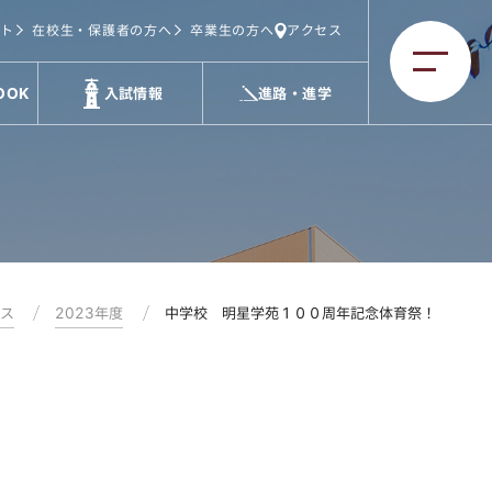
ト
在校生・保護者の方へ
卒業生の方へ
アクセス
OOK
入試情報
進路・進学
クス
2023年度
中学校 明星学苑１００周年記念体育祭！