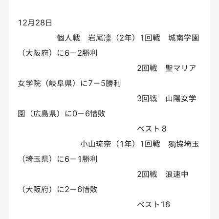
12月28日
個人戦 岩尾凜（2年）1回戦 城南学園
（大阪府）に6－2勝利
2回戦 聖マリア
女学院（岐阜県）に7－5勝利
3回戦 山陽女学
園（広島県）に0－6惜敗
ベスト８
小山琉奈（1年）1回戦 獨協埼玉
（埼玉県）に6－1勝利
2回戦 浪速中
（大阪府）に2－6惜敗
ベスト16