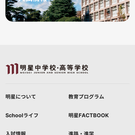
明星について
教育プログラム
Schoolライフ
明星FACTBOOK
入試情報
進路・進学