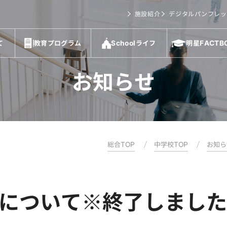
施設紹介
デジタルパンフレッ
て
教育プログラム
Schoolライフ
明星FACTB
お知らせ
総合TOP
中学校TOP
お知ら
星祭について※終了しまし