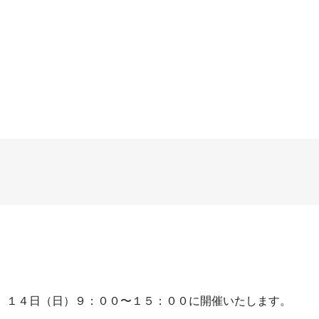
）、１４日（日）９：００〜１５：００に開催いたします。
。