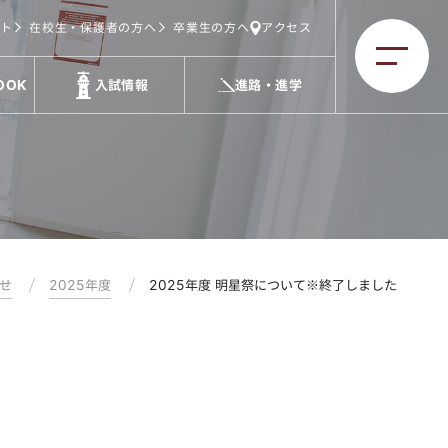
ト
在校生・保護者の方へ
卒業生の方へ
アクセス
OOK
入試情報
進路・進学
せ
2025年度
2025年度 明星祭について※終了しました
た