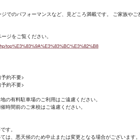
ージでのパフォーマンスなど、見どころ満載です。 ご家族やご
ページをご覧ください。
.jp/2025hp/top%E3%83%9A%E3%83%BC%E3%82%B8
事前予約不要>
前予約不要>
隣地の有料駐車場のご利用はご遠慮ください。
開催時間前のご来校はご遠慮ください。
。
要です。
いては、悪天候のため中止または変更となる場合がございます