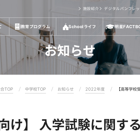
施設紹介
デジタルパンフレッ
て
教育プログラム
Schoolライフ
明星FACTB
お知らせ
合TOP
中学校TOP
お知らせ
2022年度
【高等学校
向け】 入学試験に関す