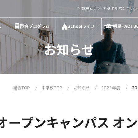
施設紹介
デジタルパンフレッ
て
教育プログラム
Schoolライフ
明星FACTB
お知らせ
総合TOP
中学校TOP
お知らせ
2021年度
2
校オープンキャンパス オ