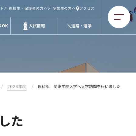
ト
在校生・保護者の方へ
卒業生の方へ
アクセス
OOK
入試情報
進路・進学
2024年度
理科部 関東学院大学へ大学訪問を行いました
した