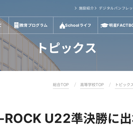
施設紹介
デジタルパンフレッ
て
教育プログラム
Schoolライフ
明星FACTB
トピックス
総合TOP
高等学校TOP
トピック
-ROCK U22準決勝に