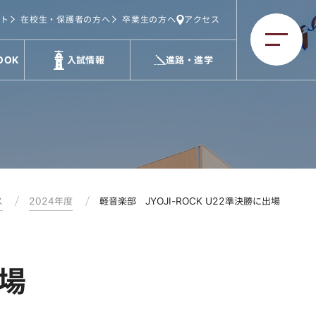
ト
在校生・保護者の方へ
卒業生の方へ
アクセス
OOK
入試情報
進路・進学
ス
2024年度
軽音楽部 JYOJI-ROCK U22準決勝に出場
出場