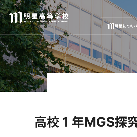
明星につい
高校１年MGS探