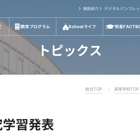
施設紹介
デジタルパンフレッ
て
教育プログラム
Schoolライフ
明星FACTB
トピックス
総合TOP
高等学校TOP
究学習発表