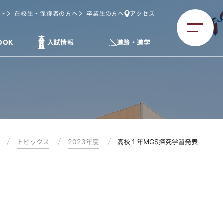
ト
在校生・保護者の方へ
卒業生の方へ
アクセス
OOK
入試情報
進路・進学
トピックス
2023年度
高校１年MGS探究学習発表