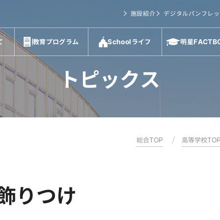
施設紹介
デジタルパンフレッ
て
教育プログラム
Schoolライフ
明星FACTB
トピックス
総合TOP
高等学校TO
飾りつけ