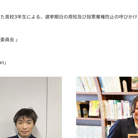
た高校3年生による、選挙期日の周知及び投票棄権防止の呼びかけ
委員会 」
an」