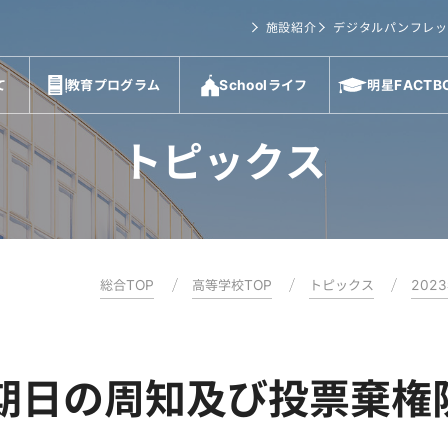
施設紹介
デジタルパンフレッ
て
教育プログラム
Schoolライフ
明星FACTB
トピックス
総合TOP
高等学校TOP
トピックス
202
期日の周知及び投票棄権