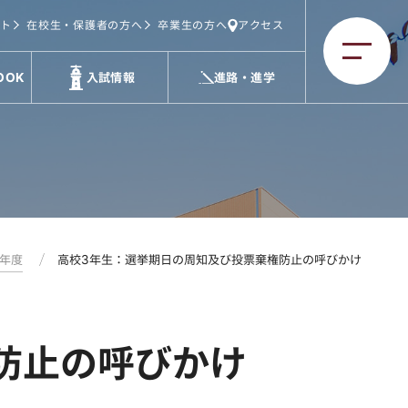
ト
在校生・保護者の方へ
卒業生の方へ
アクセス
OOK
入試情報
進路・進学
3年度
高校3年生：選挙期日の周知及び投票棄権防止の呼びかけ
防止の呼びかけ