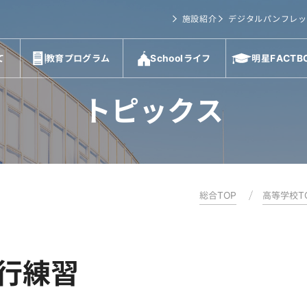
施設紹介
デジタルパンフレッ
て
教育プログラム
Schoolライフ
明星FACTB
トピックス
総合TOP
高等学校T
行練習