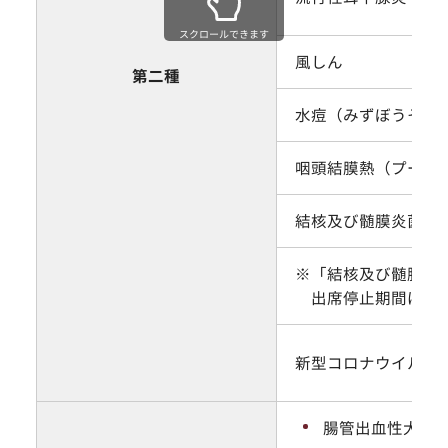
スクロールできます
風しん
第二種
水痘（みずぼうそう
咽頭結膜熱（プール
結核及び髄膜炎菌性
※「結核及び髄膜炎
出席停止期間は上記
新型コロナウイルス
腸管出血性大腸