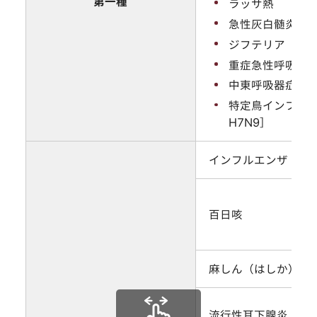
第一種
ラッサ熱
急性灰白髄炎
ジフテリア
重症急性呼吸器症
中東呼吸器症候群
特定鳥インフルエ
H7N9］
インフルエンザ［特
百日咳
麻しん（はしか）
流行性耳下腺炎（お