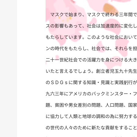
マスクで始まり、マスクで終わる三年間で
スの影響もあって、社会は加速度的に変化
もたらしています。このような社会において
ンの時代をもたらし、社会では、それらを
二十一世紀社会での活躍力を身につける大
いたと言えるでしょう。創立者児玉九十先
のＳＤＧｓに関する知識・見識と実践躬行
九六三年にアメリカのバックミンスター・
題、貧困や男女差別の問題、人口問題、国
に協力して人類と地球の調和の為に努力す
の世代の人々のために新たな貢献をするこ