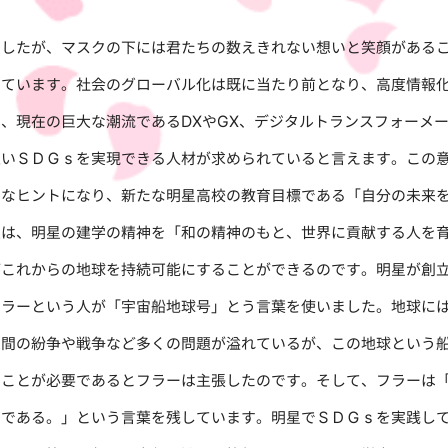
したが、マスクの下には君たちの数えきれない想いと笑顔があるこ
しています。社会のグローバル化は既に当たり前となり、高度情報
、現在の巨大な潮流であるDXやGX、デジタルトランスフォーメ
担いＳＤＧｓを実現できる人材が求められていると言えます。この
きなヒントになり、新たな明星高校の教育目標である「自分の未来
生は、明星の建学の精神を「和の精神のもと、世界に貢献する人を
がこれからの地球を持続可能にすることができるのです。明星が創
フラーという人が「宇宙船地球号」とう言葉を使いました。地球に
家間の紛争や戦争など多くの問題が溢れているが、この地球という
ることが必要であるとフラーは主張したのです。そして、フラーは
とである。」という言葉を残しています。明星でＳＤＧｓを実践し