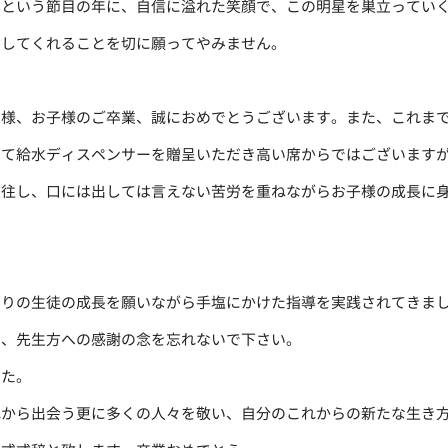
年という節目の年に、自信に溢れた笑顔で、この明星を巣立ってい
指してくれることを切に願ってやみません。
様、お子様のご卒業、誠におめでとうございます。また、これまで
して給水ディスペンサーを贈呈いただき高い席からではございます
左往し、口には出しては言えない苦労を重ねながらお子様の成長に
りの生徒の成長を願いながら手塩にかけた指導を実践されてきまし
て、先生方への感謝の念を忘れないで下さい。
た。
れから出会う更に多くの人々を敬い、自分のこれからの新たな生き