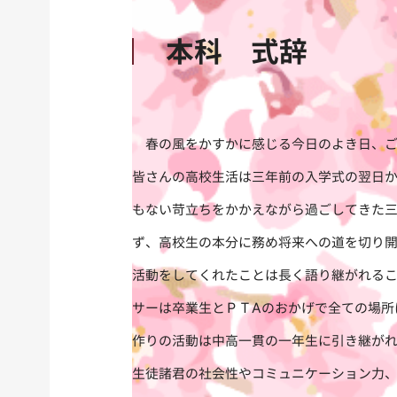
本科 式辞
春の風をかすかに感じる今日のよき日、ご
皆さんの高校生活は三年前の入学式の翌日
もない苛立ちをかかえながら過ごしてきた
ず、高校生の本分に務め将来への道を切り
活動をしてくれたことは長く語り継がれる
サーは卒業生とＰＴＡのおかげで全ての場
作りの活動は中高一貫の一年生に引き継が
生徒諸君の社会性やコミュニケーション力