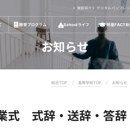
施設紹介
デジタルパンフレッ
て
教育プログラム
Schoolライフ
明星FACTB
お知らせ
総合TOP
高等学校TOP
お知らせ
卒業式 式辞・送辞・答辞