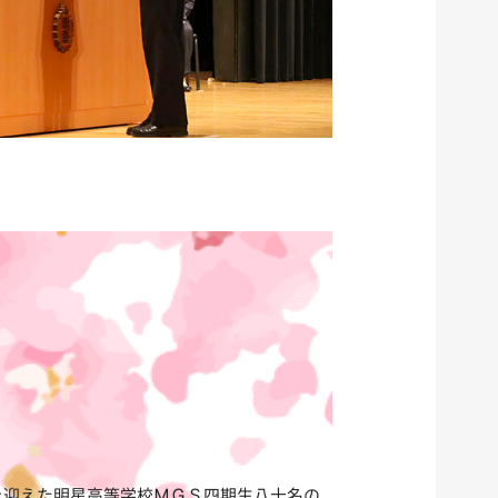
迎えた明星高等学校ＭＧＳ四期生八十名の