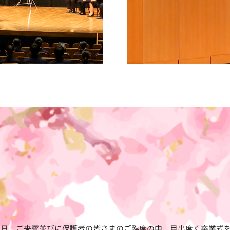
日、ご来賓並びに保護者の皆さまのご臨席の中、目出度く卒業式を