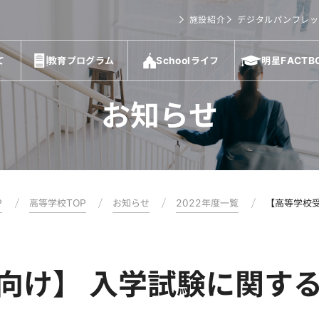
施設紹介
デジタルパンフレッ
て
教育プログラム
Schoolライフ
明星FACTB
お知らせ
P
高等学校TOP
お知らせ
2022年度一覧
【高等学校
向け】 入学試験に関す